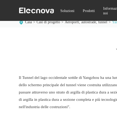
Informazi
Soluzioni
Prodotti
noi
Casa
Casi di progetto
Aeroporti, autostrade, tunnel
Yan
Il Tunnel del lago occidentale sottile di Yangzhou ha una lun
dello schermo principale del tunnel viene costruita utilizza
passare attraverso uno strato di argilla di plastica dura a se
di argilla in plastica dura a sezione completa e più tecnologi
nell'industria delle costruzioni".