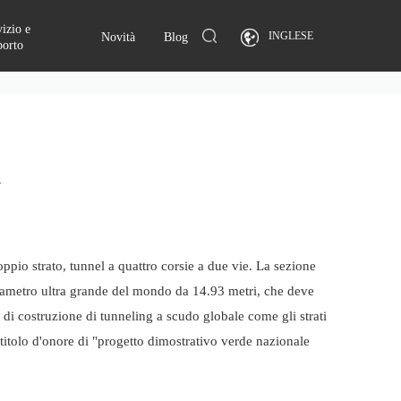
izio e
INGLESE
Novità
Blog
porto
l
ppio strato, tunnel a quattro corsie a due vie. La sezione
 diametro ultra grande del mondo da 14.93 metri, che deve
à di costruzione di tunneling a scudo globale come gli strati
l titolo d'onore di "progetto dimostrativo verde nazionale