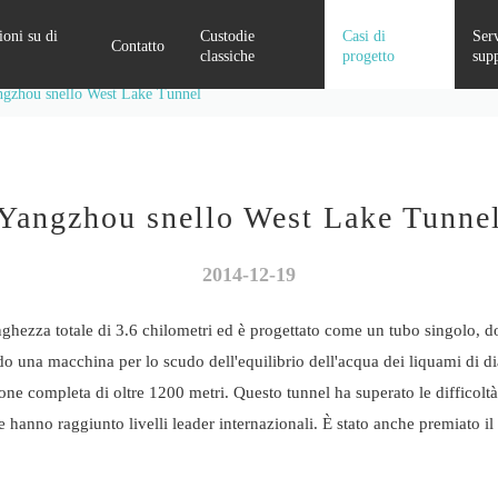
oni su di
Custodie
Casi di
Serv
Contatto
classiche
progetto
sup
gzhou snello West Lake Tunnel
Attrezzatura per il miglioramento della qualità dell'alimentazione
Sistema di monitoraggio della sicurezza elettrica
Yangzhou snello West Lake Tunne
2014-12-19
ghezza totale di 3.6 chilometri ed è progettato come un tubo singolo, do
ndo una macchina per lo scudo dell'equilibrio dell'acqua dei liquami di
zione completa di oltre 1200 metri. Questo tunnel ha superato le difficolt
e hanno raggiunto livelli leader internazionali. È stato anche premiato i