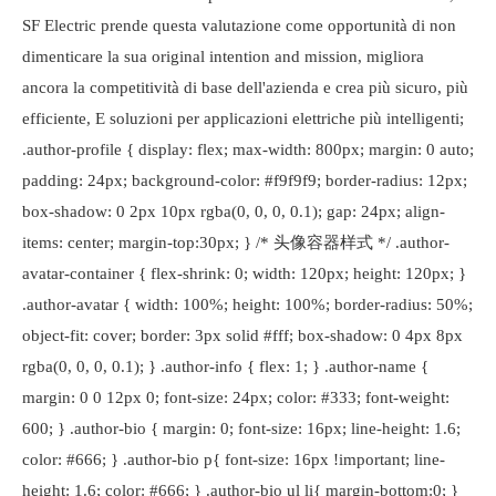
SF Electric prende questa valutazione come opportunità di non
dimenticare la sua original intention and mission, migliora
ancora la competitività di base dell'azienda e crea più sicuro, più
efficiente, E soluzioni per applicazioni elettriche più intelligenti;
.author-profile { display: flex; max-width: 800px; margin: 0 auto;
padding: 24px; background-color: #f9f9f9; border-radius: 12px;
box-shadow: 0 2px 10px rgba(0, 0, 0, 0.1); gap: 24px; align-
items: center; margin-top:30px; } /* 头像容器样式 */ .author-
avatar-container { flex-shrink: 0; width: 120px; height: 120px; }
.author-avatar { width: 100%; height: 100%; border-radius: 50%;
object-fit: cover; border: 3px solid #fff; box-shadow: 0 4px 8px
rgba(0, 0, 0, 0.1); } .author-info { flex: 1; } .author-name {
margin: 0 0 12px 0; font-size: 24px; color: #333; font-weight:
600; } .author-bio { margin: 0; font-size: 16px; line-height: 1.6;
color: #666; } .author-bio p{ font-size: 16px !important; line-
height: 1.6; color: #666; } .author-bio ul li{ margin-bottom:0; }