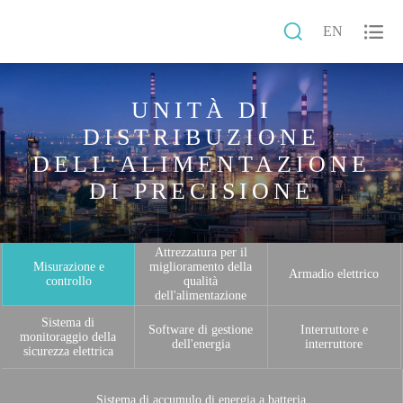


EN
UNITÀ DI
DISTRIBUZIONE
DELL'ALIMENTAZIONE
DI PRECISIONE
Attrezzatura per il
Misurazione e
miglioramento della
Armadio elettrico
controllo
qualità
dell'alimentazione
Sistema di
Software di gestione
Interruttore e
monitoraggio della
dell'energia
interruttore
sicurezza elettrica
Sistema di accumulo di energia a batteria