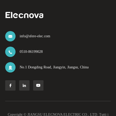
info@sfere-elec.com

0510-86199028

No.1 Dongding Road, Jiangyin, Jiangsu, China




Copyright ©
JIANGSU ELECNOVA ELECTRIC CO., LTD.
Tutti i