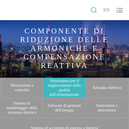


EN
COMPONENTE DI
RIDUZIONE DELLE
ARMONICHE E
COMPENSAZIONE
REATTIVA
Attrezzatura per il
Misurazione e
miglioramento della
Armadio elettrico
controllo
qualità
dell'alimentazione
Sistema di
Software di gestione
Interruttore e
monitoraggio della
dell'energia
interruttore
sicurezza elettrica
Sistema di accumulo di energia a batteria