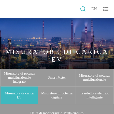


EN
MISURATORE DI CARICA
EV
Misuratore di potenza
Misuratore di potenza
multifunzionale
Smart Meter
multifunzionale
integrato
Misuratore di carica
Misuratore di potenza
Trasduttore elettrico
EV
digitale
intelligente
Unità di monitoraggio Multi-circuito