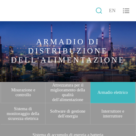


EN
ARMADIO DI
DISTRIBUZIONE
DELL'ALIMENTAZIONE
Attrezzatura per il
Misurazione e
miglioramento della
Armadio elettrico
controllo
qualità
dell'alimentazione
Sistema di
Software di gestione
Interruttore e
monitoraggio della
dell'energia
interruttore
sicurezza elettrica
Sistema di accumulo di energia a batteria