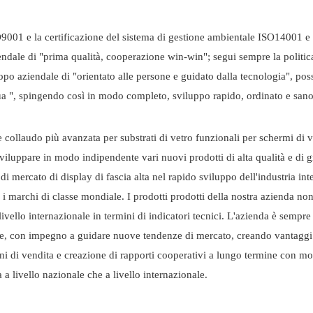
O9001 e la certificazione del sistema di gestione ambientale ISO14001 e ha
ndale di "prima qualità, cooperazione win-win"; segui sempre la politica
opo aziendale di "orientato alle persone e guidato dalla tecnologia", pos
ua ", spingendo così in modo completo, sviluppo rapido, ordinato e sano
 collaudo più avanzata per substrati di vetro funzionali per schermi di vi
viluppare in modo indipendente vari nuovi prodotti di alta qualità e di g
i mercato di display di fascia alta nel rapido sviluppo dell'industria int
r i marchi di classe mondiale. I prodotti prodotti della nostra azienda no
livello internazionale in termini di indicatori tecnici. L'azienda è sempre
ione, con impegno a guidare nuove tendenze di mercato, creando vantaggi 
ni di vendita e creazione di rapporti cooperativi a lungo termine con mo
a livello nazionale che a livello internazionale.