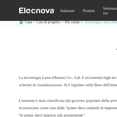
Informazi
Soluzioni
Prodotti
noi
Casa
Casi di progetto
Più campi
Tecnologia Lansi (Hu
La tecnologia Lansi (Hunan) Co., Ltd. è un'azienda high-tech 
schermi di visualizzazione. Si è regolato nella Base dell'ind
L'azienda è stata classificata dal governo popolare della pr
riconosciuto come una delle "prime dieci miliardi di imprese
"le prime dieci imprese più promettente".