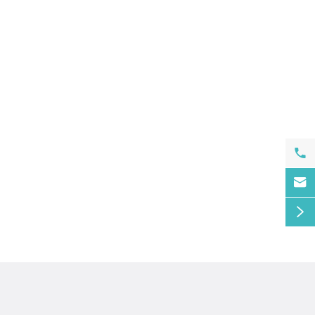


