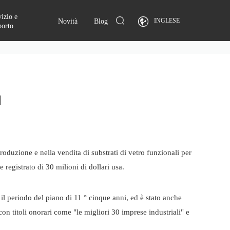
izio e
INGLESE
Novità
Blog
porto
d
roduzione e nella vendita di substrati di vetro funzionali per
registrato di 30 milioni di dollari usa.
l periodo del piano di 11 ° cinque anni, ed è stato anche
n titoli onorari come "le migliori 30 imprese industriali" e