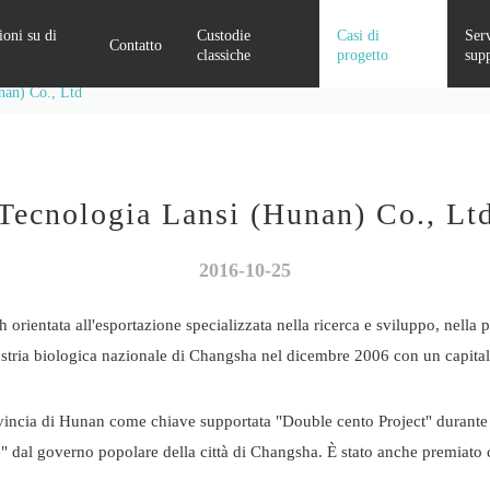
oni su di
Custodie
Casi di
Serv
Contatto
classiche
progetto
sup
nan) Co., Ltd
Attrezzatura per il miglioramento della qualità dell'alimentazione
Sistema di monitoraggio della sicurezza elettrica
Tecnologia Lansi (Hunan) Co., Lt
2016-10-25
orientata all'esportazione specializzata nella ricerca e sviluppo, nella p
ustria biologica nazionale di Changsha nel dicembre 2006 con un capitale 
ovincia di Hunan come chiave supportata "Double cento Project" durante i
" dal governo popolare della città di Changsha. È stato anche premiato co