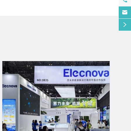


