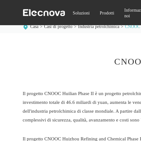
Informazi
Soluzioni
Prodotti
noi
Casa
Casi di progetto
Industria petrolchimica
CNOOC Hu
CNOOC 
Il progetto CNOOC Huilian Phase II è un progetto petrolchim
investimento totale di 46.6 miliardi di yuan, aumenta le vend
dell'industria petrolchimica di classe mondiale. A partire dal
complessivi di sicurezza, qualità, avanzamento e costi sono
Il progetto CNOOC Huizhou Refining and Chemical Phase II è 