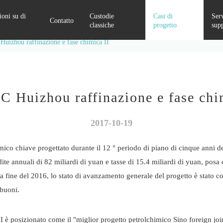
oni su di
Custodie
Casi di
Serv
Contatto
classiche
progetto
sup
izhou raffinazione e fase chimica II
Attrezzatura per il miglioramento della qualità dell'alimentazione
Sistema di monitoraggio della sicurezza elettrica
Huizhou raffinazione e fase chi
2017-10-19
ico chiave progettato durante il 12 ° periodo di piano di cinque anni 
ite annuali di 82 miliardi di yuan e tasse di 15.4 miliardi di yuan, pos
la fine del 2016, lo stato di avanzamento generale del progetto è stato co
 buoni.
posizionato come il "miglior progetto petrolchimico Sino foreign joint 