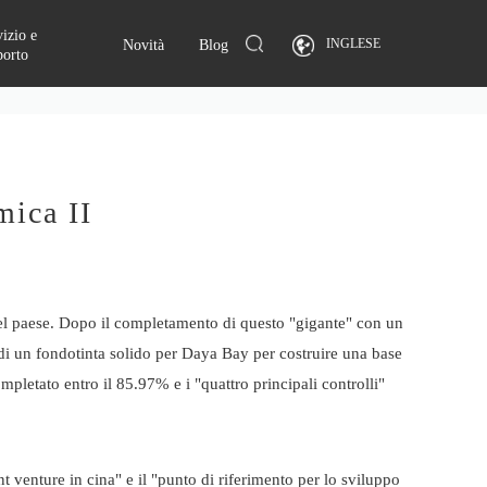
izio e
INGLESE
Novità
Blog
porto
mica II
del paese. Dopo il completamento di questo "gigante" con un
a di un fondotinta solido per Daya Bay per costruire una base
mpletato entro il 85.97% e i "quattro principali controlli"
venture in cina" e il "punto di riferimento per lo sviluppo